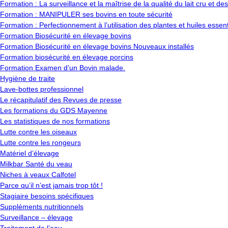
Formation : La surveillance et la maîtrise de la qualité du lait cru et des
Formation : MANIPULER ses bovins en toute sécurité
Formation : Perfectionnement à l’utilisation des plantes et huiles essen
Formation Biosécurité en élevage bovins
Formation Biosécurité en élevage bovins Nouveaux installés
Formation biosécurité en élevage porcins
Formation Examen d’un Bovin malade.
Hygiène de traite
Lave-bottes professionnel
Le récapitulatif des Revues de presse
Les formations du GDS Mayenne
Les statistiques de nos formations
Lutte contre les oiseaux
Lutte contre les rongeurs
Matériel d’élevage
Milkbar Santé du veau
Niches à veaux Calfotel
Parce qu’il n’est jamais trop tôt !
Stagiaire besoins spécifiques
Suppléments nutritionnels
Surveillance – élevage