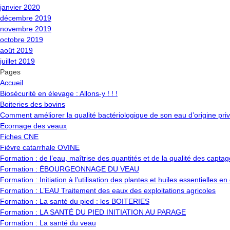
janvier 2020
décembre 2019
novembre 2019
octobre 2019
août 2019
juillet 2019
Pages
Accueil
Biosécurité en élevage : Allons-y ! ! !
Boiteries des bovins
Comment améliorer la qualité bactériologique de son eau d’origine pri
Ecornage des veaux
Fiches CNE
Fièvre catarrhale OVINE
Formation : de l’eau, maîtrise des quantités et de la qualité des captag
Formation : ÉBOURGEONNAGE DU VEAU
Formation : Initiation à l’utilisation des plantes et huiles essentielles e
Formation : L’EAU Traitement des eaux des exploitations agricoles
Formation : La santé du pied : les BOITERIES
Formation : LA SANTÉ DU PIED INITIATION AU PARAGE
Formation : La santé du veau