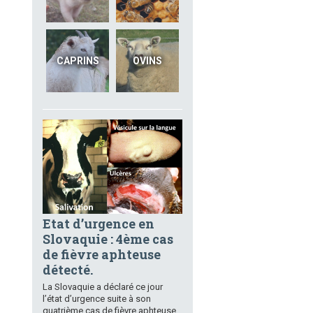
CAPRINS
OVINS
Etat d’urgence en
Slovaquie : 4ème cas
de fièvre aphteuse
détecté.
La Slovaquie a déclaré ce jour
l’état d’urgence suite à son
quatrième cas de fièvre aphteuse