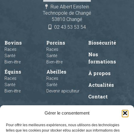
Rue Albert Einstein
Technopole de Changé
53810 Changé
02 43 53 53 54
Bovins
Porcins
Biosécurité
Races
Races
Nos
Santé
Santé
formations
Bien-être
Bien-être
Équins
Abeilles
À propos
Races
Races
Actualités
Santé
Santé
Bien-être
Devenir apiculteur
Contact
Gérer le consentement
Pour offrir les meilleures expériences, nous utilisons des technologies
telles que les cookies pour stocker et/ou accéder aux informations des