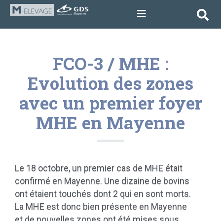
FCO-3 / MHE :
Evolution des zones
avec un premier foyer
MHE en Mayenne
Le 18 octob
re, un
premier cas de MH
E
était
confirmé en Mayenne. Une dizaine de bovins
ont
étaient touchés
dont 2 qui en sont morts.
La MHE es
t donc bien présente en Mayenne
et de nouvelles zones ont été mises sous