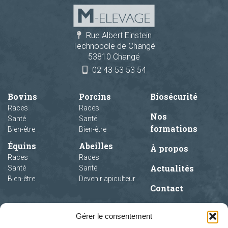
Rue Albert Einstein
Technopole de Changé
53810 Changé
02 43 53 53 54
Bovins
Porcins
Biosécurité
Races
Races
Nos
Santé
Santé
formations
Bien-être
Bien-être
Équins
Abeilles
À propos
Races
Races
Actualités
Santé
Santé
Bien-être
Devenir apiculteur
Contact
Gérer le consentement