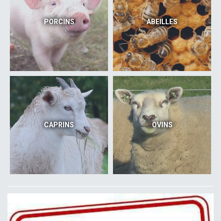
PORCINS
ABEILLES
CAPRINS
OVINS