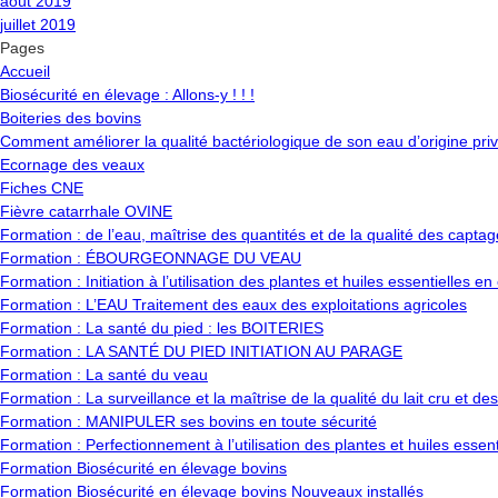
août 2019
juillet 2019
Pages
Accueil
Biosécurité en élevage : Allons-y ! ! !
Boiteries des bovins
Comment améliorer la qualité bactériologique de son eau d’origine pri
Ecornage des veaux
Fiches CNE
Fièvre catarrhale OVINE
Formation : de l’eau, maîtrise des quantités et de la qualité des captag
Formation : ÉBOURGEONNAGE DU VEAU
Formation : Initiation à l’utilisation des plantes et huiles essentielles e
Formation : L’EAU Traitement des eaux des exploitations agricoles
Formation : La santé du pied : les BOITERIES
Formation : LA SANTÉ DU PIED INITIATION AU PARAGE
Formation : La santé du veau
Formation : La surveillance et la maîtrise de la qualité du lait cru et des
Formation : MANIPULER ses bovins en toute sécurité
Formation : Perfectionnement à l’utilisation des plantes et huiles essen
Formation Biosécurité en élevage bovins
Formation Biosécurité en élevage bovins Nouveaux installés