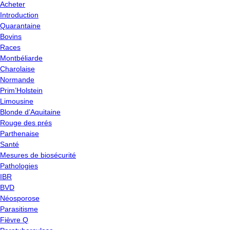
Acheter
Introduction
Quarantaine
Bovins
Races
Montbéliarde
Charolaise
Normande
Prim’Holstein
Limousine
Blonde d’Aquitaine
Rouge des prés
Parthenaise
Santé
Mesures de biosécurité
Pathologies
IBR
BVD
Néosporose
Parasitisme
Fièvre Q