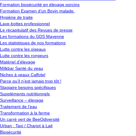
Formation biosécurité en élevage porcins
Formation Examen d’un Bovin malade.
Hygiène de traite
Lave-bottes professionnel
Le récapitulatif des Revues de presse
Les formations du GDS Mayenne
Les statistiques de nos formations
Lutte contre les oiseaux
Lutte contre les rongeurs
Matériel d’élevage
Milkbar Santé du veau
Niches à veaux Calfotel
Parce qu’il n’est jamais trop tôt !
Stagiaire besoins spécifiques
Suppléments nutritionnels
Surveillance – élevage
Traitement de l’eau
Transformation à la ferme
Un carré vert de BeeOdiversité
Urban : Taxi / Chariot à Lait
Biosécurité