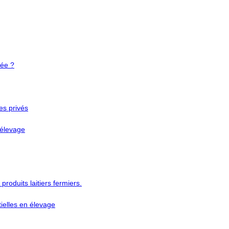
vée ?
es privés
n élevage
 produits laitiers fermiers.
tielles en élevage