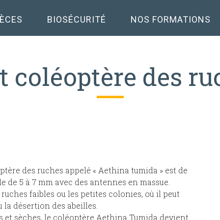
PÈCES
BIOSÉCURITÉ
NOS FORMATIONS
t coléoptère des r
optère des ruches appelé « Aethina tumida » est de
ille de 5 à 7 mm avec des antennes en massue.
s ruches faibles ou les petites colonies, où il peut
 la désertion des abeilles.
s et sèches, le coléoptère Aethina Tumida devient