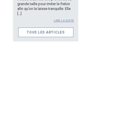
grande taille pour imiter le frelon
afin qu’on la laisse tranquille. Elle
[…]
LIRE LA SUITE
TOUS LES ARTICLES