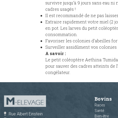
survivre jusqu’à 9 jours sans eau ni 
cadres usagés !
Il est recommandé de ne pas laisser
Extraire rapidement votre miel (2 jo
en pot. Les larves du petit coléopt
consommation.
Favoriser les colonies d’abeilles for
Surveiller assidûment vos colonies p
A savoir :
Le petit coléoptère Aethina Tumida 
pour sauver des cadres atteints de 
congélateur.
Bovins
Races
Santé
Rue Albert Einstein
Bien-être