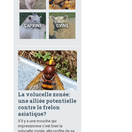
CAPRINS
OVINS
La volucelle zonée:
une alliée potentielle
contre le frelon
asiatique?
S’il y a une mouche qui
impressionne c’est bien la
volucelle zonée: elle profite de sa