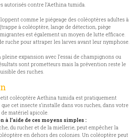
 autorisés contre l’Aethina tumida.
eloppent comme le piégeage des coléoptères adultes à
e (trappe à coléoptère, lange de détection, piège
s migrantes est également un moyen de lutte efficace.
de ruche pour attraper les larves avant leur nymphose.
en pleine expansion avec l’essai de champignons ou
ésultats sont prometteurs mais la prévention reste le
uisible des ruches.
on
e petit coléoptère Aethina tumida est pratiquement
r que cet insecte s’installe dans vos ruches, dans votre
de matériel apicole.
n à l’aide de ces moyens simples :
che, du rucher et de la miellerie, peut empêcher la
coléoptère en dehors des colonies. Un coléoptère peut