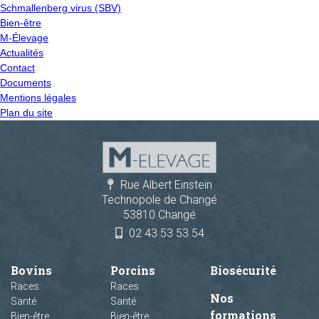
Schmallenberg virus (SBV)
Bien-être
M-Élevage
Actualités
Contact
Documents
Mentions légales
Plan du site
Rue Albert Einstein
Technopole de Changé
53810 Changé
02 43 53 53 54
Bovins
Porcins
Biosécurité
Races
Races
Nos
Santé
Santé
formations
Bien-être
Bien-être