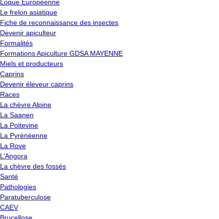
Loque Européenne
Le frelon asiatique
Fiche de reconnaissance des insectes
Devenir apiculteur
Formalités
Formations Apiculture GDSA MAYENNE
Miels et producteurs
Caprins
Devenir éleveur caprins
Races
La chèvre Alpine
La Saanen
La Poitevine
La Pyrénéenne
La Rove
L’Angora
La chèvre des fossés
Santé
Pathologies
Paratuberculose
CAEV
Brucellose