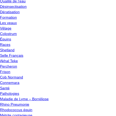
Qualité de l’eau
Désinsectisation
Dératisation
Formation
Les veaux
Vêlage
Colostrum
Équins
Races
Shetland
Selle Français
Akhal Teke
Percheron
Frison
Cob Normand
Connemara
Santé
Pathologies
Maladie de Lyme – Borréliose
Rhino Pneumonie
Rhodococcus équin
Métrite contagieuse