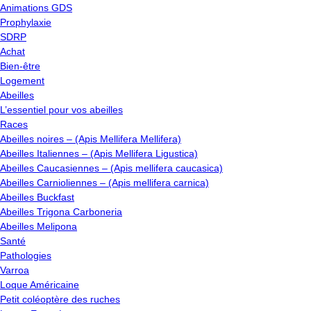
Animations GDS
Prophylaxie
SDRP
Achat
Bien-être
Logement
Abeilles
L’essentiel pour vos abeilles
Races
Abeilles noires – (Apis Mellifera Mellifera)
Abeilles Italiennes – (Apis Mellifera Ligustica)
Abeilles Caucasiennes – (Apis mellifera caucasica)
Abeilles Carnioliennes – (Apis mellifera carnica)
Abeilles Buckfast
Abeilles Trigona Carboneria
Abeilles Melipona
Santé
Pathologies
Varroa
Loque Américaine
Petit coléoptère des ruches