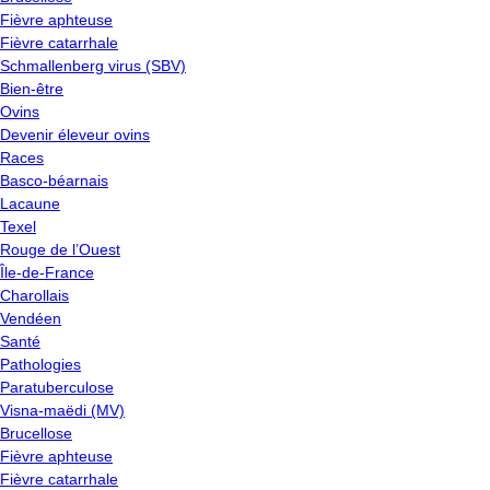
Fièvre aphteuse
Fièvre catarrhale
Schmallenberg virus (SBV)
Bien-être
Ovins
Devenir éleveur ovins
Races
Basco-béarnais
Lacaune
Texel
Rouge de l’Ouest
Île-de-France
Charollais
Vendéen
Santé
Pathologies
Paratuberculose
Visna-maëdi (MV)
Brucellose
Fièvre aphteuse
Fièvre catarrhale