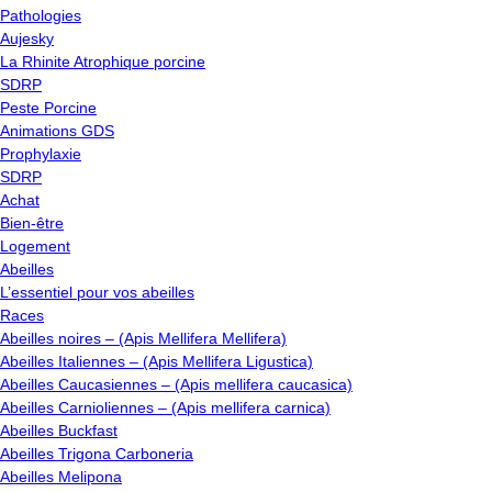
Pathologies
Aujesky
La Rhinite Atrophique porcine
SDRP
Peste Porcine
Animations GDS
Prophylaxie
SDRP
Achat
Bien-être
Logement
Abeilles
L’essentiel pour vos abeilles
Races
Abeilles noires – (Apis Mellifera Mellifera)
Abeilles Italiennes – (Apis Mellifera Ligustica)
Abeilles Caucasiennes – (Apis mellifera caucasica)
Abeilles Carnioliennes – (Apis mellifera carnica)
Abeilles Buckfast
Abeilles Trigona Carboneria
Abeilles Melipona