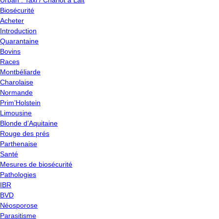
Urban : Taxi / Chariot à Lait
Biosécurité
Acheter
Introduction
Quarantaine
Bovins
Races
Montbéliarde
Charolaise
Normande
Prim’Holstein
Limousine
Blonde d’Aquitaine
Rouge des prés
Parthenaise
Santé
Mesures de biosécurité
Pathologies
IBR
BVD
Néosporose
Parasitisme