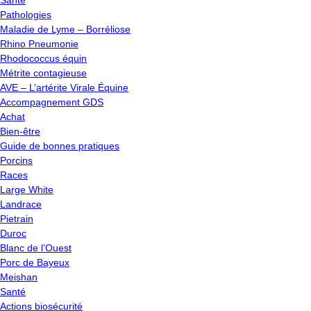
Santé
Pathologies
Maladie de Lyme – Borréliose
Rhino Pneumonie
Rhodococcus équin
Métrite contagieuse
AVE – L’artérite Virale Équine
Accompagnement GDS
Achat
Bien-être
Guide de bonnes pratiques
Porcins
Races
Large White
Landrace
Pietrain
Duroc
Blanc de l’Ouest
Porc de Bayeux
Meishan
Santé
Actions biosécurité