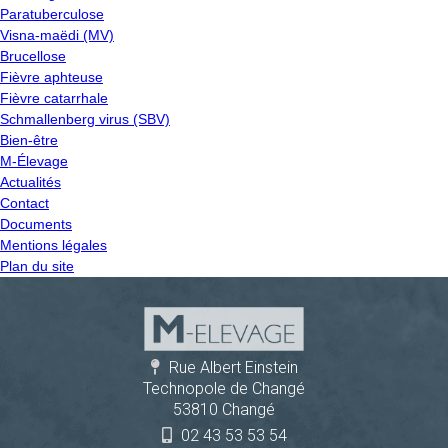
Paratuberculose
Visna-maëdi (MV)
Brucellose
Fièvre aphteuse
Fièvre catarrhale
Schmallenberg virus (SBV)
Bien-être
M-Élevage
Actualités
Contact
Documents
Mentions légales
Plan du site
Rue Albert Einstein
Technopole de Changé
53810 Changé
02 43 53 53 54