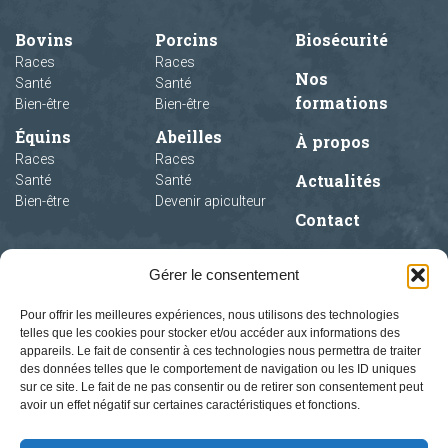
Bovins
Porcins
Biosécurité
Races
Races
Nos
Santé
Santé
formations
Bien-être
Bien-être
Équins
Abeilles
À propos
Races
Races
Actualités
Santé
Santé
Bien-être
Devenir apiculteur
Contact
Gérer le consentement
Pour offrir les meilleures expériences, nous utilisons des technologies
telles que les cookies pour stocker et/ou accéder aux informations des
appareils. Le fait de consentir à ces technologies nous permettra de traiter
des données telles que le comportement de navigation ou les ID uniques
sur ce site. Le fait de ne pas consentir ou de retirer son consentement peut
avoir un effet négatif sur certaines caractéristiques et fonctions.