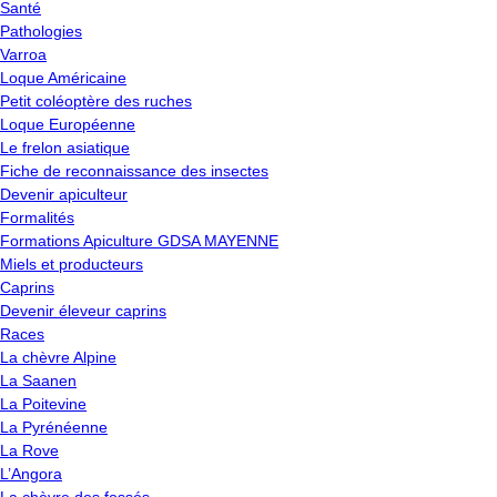
Santé
Pathologies
Varroa
Loque Américaine
Petit coléoptère des ruches
Loque Européenne
Le frelon asiatique
Fiche de reconnaissance des insectes
Devenir apiculteur
Formalités
Formations Apiculture GDSA MAYENNE
Miels et producteurs
Caprins
Devenir éleveur caprins
Races
La chèvre Alpine
La Saanen
La Poitevine
La Pyrénéenne
La Rove
L’Angora