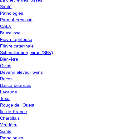
La chèvre des fossés
Santé
Pathologies
Paratuberculose
CAEV
Brucellose
Fièvre aphteuse
Fièvre catarrhale
Schmallenberg virus (SBV)
Bien-être
Ovins
Devenir éleveur ovins
Races
Basco-béarnais
Lacaune
Texel
Rouge de l’Ouest
Île-de-France
Charollais
Vendéen
Santé
Pathologies