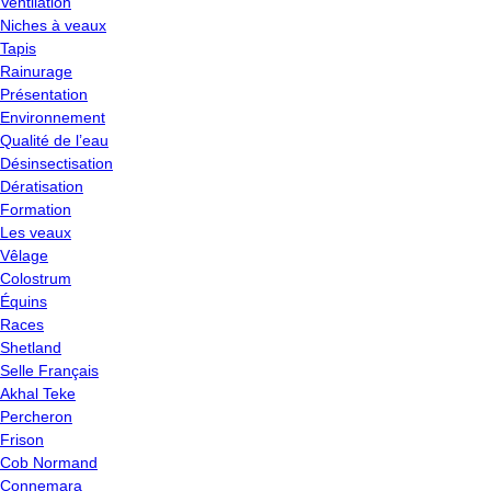
Ventilation
Niches à veaux
Tapis
Rainurage
Présentation
Environnement
Qualité de l’eau
Désinsectisation
Dératisation
Formation
Les veaux
Vêlage
Colostrum
Équins
Races
Shetland
Selle Français
Akhal Teke
Percheron
Frison
Cob Normand
Connemara