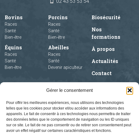
02 43 53 53 54
Bovins
Porcins
Biosécurité
Races
Races
Nos
Santé
Santé
formations
Bien-être
Bien-être
Équins
Abeilles
À propos
Races
Races
Actualités
Santé
Santé
Bien-être
Devenir apiculteur
Contact
Gérer le consentement
Pour offrir les meilleures expériences, nous utilisons des technologies
telles que les cookies pour stocker et/ou accéder aux informations des
appareils. Le fait de consentir à ces technologies nous permettra de traiter
des données telles que le comportement de navigation ou les ID uniques
sur ce site. Le fait de ne pas consentir ou de retirer son consentement peut
avoir un effet négatif sur certaines caractéristiques et fonctions.