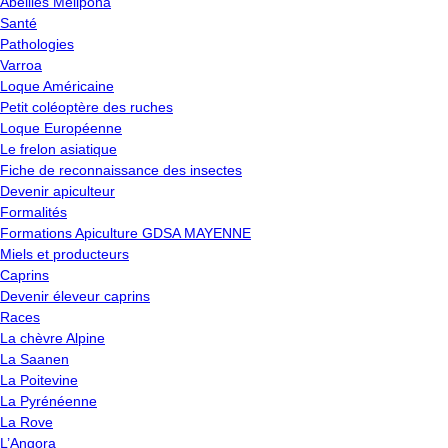
Abeilles Melipona
Santé
Pathologies
Varroa
Loque Américaine
Petit coléoptère des ruches
Loque Européenne
Le frelon asiatique
Fiche de reconnaissance des insectes
Devenir apiculteur
Formalités
Formations Apiculture GDSA MAYENNE
Miels et producteurs
Caprins
Devenir éleveur caprins
Races
La chèvre Alpine
La Saanen
La Poitevine
La Pyrénéenne
La Rove
L’Angora