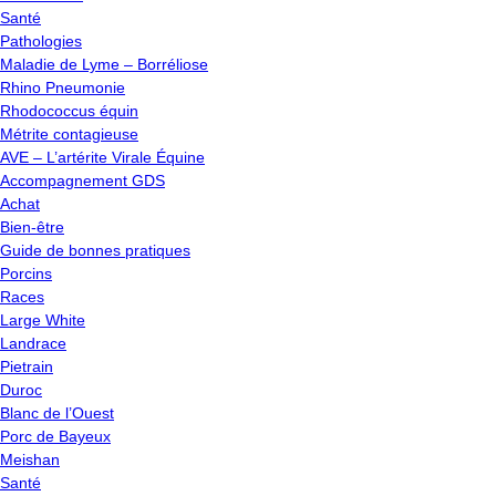
Santé
Pathologies
Maladie de Lyme – Borréliose
Rhino Pneumonie
Rhodococcus équin
Métrite contagieuse
AVE – L’artérite Virale Équine
Accompagnement GDS
Achat
Bien-être
Guide de bonnes pratiques
Porcins
Races
Large White
Landrace
Pietrain
Duroc
Blanc de l’Ouest
Porc de Bayeux
Meishan
Santé