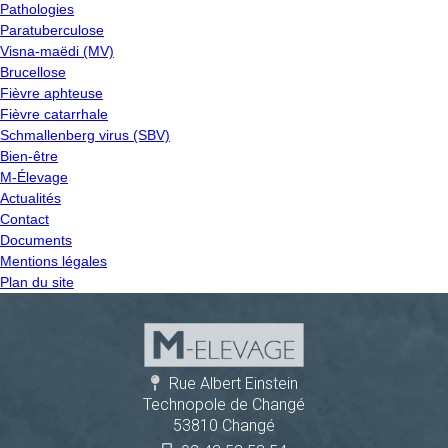
Pathologies
Paratuberculose
Visna-maëdi (MV)
Brucellose
Fièvre aphteuse
Fièvre catarrhale
Schmallenberg virus (SBV)
Bien-être
M-Élevage
Actualités
Contact
Documents
Mentions légales
Plan du site
Rue Albert Einstein
Technopole de Changé
53810 Changé