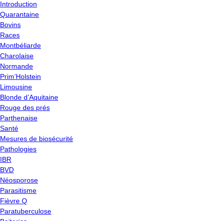
Introduction
Quarantaine
Bovins
Races
Montbéliarde
Charolaise
Normande
Prim’Holstein
Limousine
Blonde d’Aquitaine
Rouge des prés
Parthenaise
Santé
Mesures de biosécurité
Pathologies
IBR
BVD
Néosporose
Parasitisme
Fièvre Q
Paratuberculose