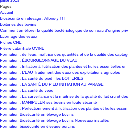
juillet 2019
Pages
Accueil
Biosécurité en élevage : Allons-y ! ! !
Boiteries des bovins
Comment améliorer la qualité bactériologique de son eau d’origine pri
Ecornage des veaux
Fiches CNE
Fièvre catarrhale OVINE
Formation : de l’eau, maîtrise des quantités et de la qualité des captag
Formation : ÉBOURGEONNAGE DU VEAU
Formation : Initiation à l’utilisation des plantes et huiles essentielles e
Formation : L’EAU Traitement des eaux des exploitations agricoles
Formation : La santé du pied : les BOITERIES
Formation : LA SANTÉ DU PIED INITIATION AU PARAGE
Formation : La santé du veau
Formation : La surveillance et la maîtrise de la qualité du lait cru et des
Formation : MANIPULER ses bovins en toute sécurité
Formation : Perfectionnement à l’utilisation des plantes et huiles essen
Formation Biosécurité en élevage bovins
Formation Biosécurité en élevage bovins Nouveaux installés
Formation biosécurité en élevage porcins