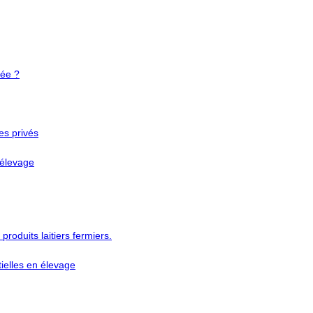
vée ?
es privés
n élevage
 produits laitiers fermiers.
tielles en élevage