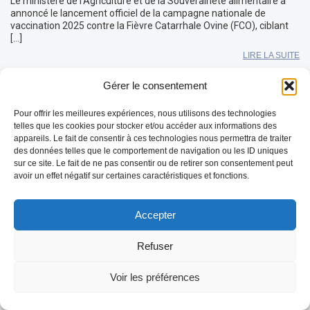
Le ministère de l’Agriculture et de la Souveraineté alimentaire a
annoncé le lancement officiel de la campagne nationale de
vaccination 2025 contre la Fièvre Catarrhale Ovine (FCO), ciblant
[…]
LIRE LA SUITE
Gérer le consentement
Pour offrir les meilleures expériences, nous utilisons des technologies
telles que les cookies pour stocker et/ou accéder aux informations des
appareils. Le fait de consentir à ces technologies nous permettra de traiter
des données telles que le comportement de navigation ou les ID uniques
sur ce site. Le fait de ne pas consentir ou de retirer son consentement peut
avoir un effet négatif sur certaines caractéristiques et fonctions.
Accepter
Refuser
DNC – Point de situation au 10 juillet
Voir les préférences
2025