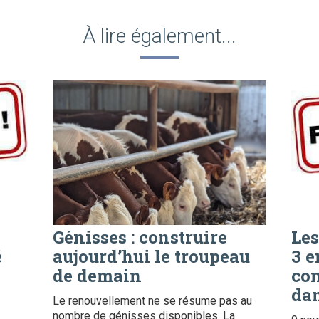
À lire également...
Génisses : construire
Les
é
aujourd’hui le troupeau
3 e
de demain
con
dan
Le renouvellement ne se résume pas au
nombre de génisses disponibles. La