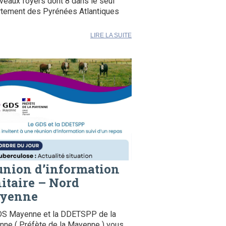
veaux foyers dont 8 dans le seul
tement des Pyrénées Atlantiques
LIRE LA SUITE
union d’information
itaire – Nord
yenne
DS Mayenne et la DDETSPP de la
ne ( Préfète de la Mayenne ) vous