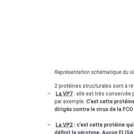
Représentation schématique du vir
2 protéines structurales sont à ret
–
La VP7
: elle est très conservée 
par exemple.
C’est cette protéin
dirigés contre le virus de la FCO
–
La VP2
: c’est cette protéine qu
définit le sérotype. Aucun ELISA