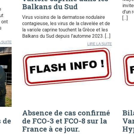
Balkans du Sud
invit
e
d’un 
ut
Virus voisins de la dermatose nodulaire
[…]
 ont
contagieuse, les virus de la clavelée et de
s
la variole caprine touchent la Grèce et les
Balkans du Sud depuis l’automne 2023. […]
A SUITE
LIRE LA SUITE
Absence de cas confirmé
Bil
s de
de FCO-3 et FCO-8 sur la
Var
France à ce jour.
Hy