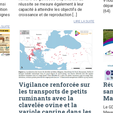
9 nou
insi
réussite se mesure également à leur
dépar
ition
capacité à atteindre les objectifs de
(64).
signes
croissance et de reproduction […]
LIRE LA SUITE
A SUITE
Vigilance renforcée sur
Ré
les transports de petits
san
ruminants avec la
Ma
e
clavelée ovine et la
Le G
variole caprine dans les
Mayen