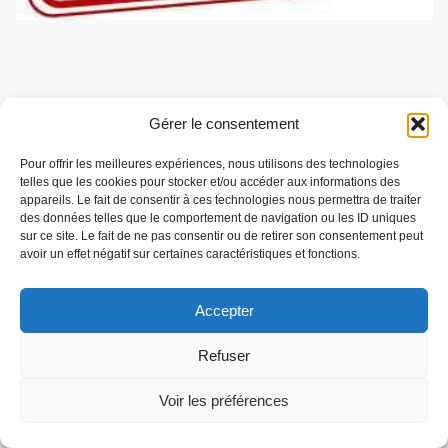
Gérer le consentement
FLASH INFO – Forte épidémie de FCO-3
en Mayenne
Pour offrir les meilleures expériences, nous utilisons des technologies
telles que les cookies pour stocker et/ou accéder aux informations des
La situation sanitaire évolue rapidement en Mayenne avec une
appareils. Le fait de consentir à ces technologies nous permettra de traiter
forte recrudescence des cas de Fièvre Catarrhale Ovine, sérotype
des données telles que le comportement de navigation ou les ID uniques
3 (FCO-3). Bilan de la semaine : 10 nouveaux cas […]
sur ce site. Le fait de ne pas consentir ou de retirer son consentement peut
LIRE LA SUITE
avoir un effet négatif sur certaines caractéristiques et fonctions.
Accepter
Refuser
Voir les préférences