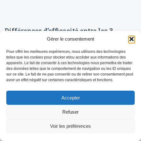
Différences d’efficacité entre les 3
vaccins FCO-3
Gérer le consentement
Une vaste étude indépendante néerlandaise sur près de 800
Pour offrir les meilleures expériences, nous utilisons des technologies
élevages laitiers en 2024 a permis de montrer une nette
telles que les cookies pour stocker et/ou accéder aux informations des
différence d’efficacité entre les vaccins FCO-3 : SYVAZUL 3 (Syva,
appareils. Le fait de consentir à ces technologies nous permettra de traiter
[…]
des données telles que le comportement de navigation ou les ID uniques
LIRE LA SUITE
sur ce site. Le fait de ne pas consentir ou de retirer son consentement peut
avoir un effet négatif sur certaines caractéristiques et fonctions.
Accepter
Refuser
Voir les préférences