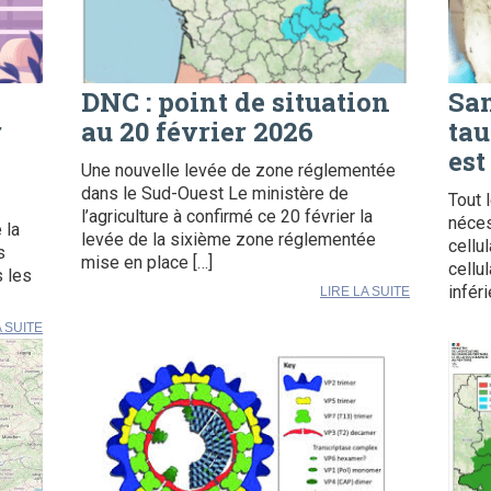
DNC : point de situation
San
r
au 20 février 2026
tau
est
Une nouvelle levée de zone réglementée
dans le Sud-Ouest Le ministère de
Tout 
l’agriculture à confirmé ce 20 février la
néces
 la
levée de la sixième zone réglementée
cellu
s
mise en place […]
cellu
s les
infér
LIRE LA SUITE
A SUITE