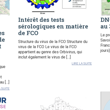
Intérêt des tests
DNC
sérologiques en matière
au 
es
de FCO
Le pr
de
Savoi
Structure du virus de la FCO Structure du
t
Franc
virus de la FCO Le virus de la FCO
jours
appartient au genre des Orbivirus, qui
inclut également le virus de […]
LIRE LA SUITE
ique
t
au […]
A SUITE