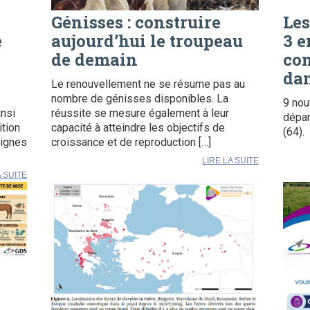
Génisses : construire
Les
é
aujourd’hui le troupeau
3 e
de demain
con
dan
Le renouvellement ne se résume pas au
nombre de génisses disponibles. La
9 nou
insi
réussite se mesure également à leur
dépar
ition
capacité à atteindre les objectifs de
(64).
signes
croissance et de reproduction […]
LIRE LA SUITE
A SUITE