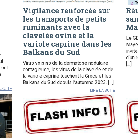
Vigilance renforcée sur
Ré
les transports de petits
san
ruminants avec la
Ma
e
clavelée ovine et la
Le G
variole caprine dans les
Mayen
Balkans du Sud
invit
e
d’un 
ut
Virus voisins de la dermatose nodulaire
[…]
 ont
contagieuse, les virus de la clavelée et de
s
la variole caprine touchent la Grèce et les
Balkans du Sud depuis l’automne 2023. […]
A SUITE
LIRE LA SUITE