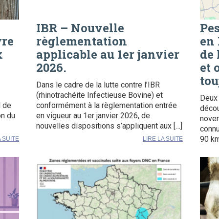
IBR – Nouvelle
Pes
vre
règlementation
en 
x
applicable au 1er janvier
de 
2026.
et 
tou
Dans le cadre de la lutte contre l’IBR
(rhinotrachéite Infectieuse Bovine) et
Deux 
l de
conformément à la règlementation entrée
décou
on du
en vigueur au 1er janvier 2026, de
novem
nouvelles dispositions s’appliquent aux […]
connu
90 km
A SUITE
LIRE LA SUITE