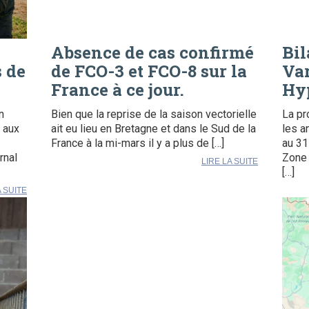
Absence de cas confirmé
Bil
s de
de FCO-3 et FCO-8 sur la
Var
France à ce jour.
Hy
n
Bien que la reprise de la saison vectorielle
La pr
 aux
ait eu lieu en Bretagne et dans le Sud de la
les a
France à la mi-mars il y a plus de […]
au 31
rnal
Zone 
LIRE LA SUITE
[…]
A SUITE