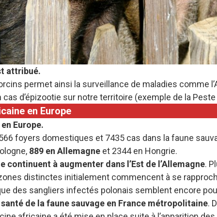
t attribué.
orcins permet ainsi la surveillance de maladies comme l
 cas d’épizootie sur notre territoire (exemple de la Peste
icaine en Europe
 en Europe.
de 566 foyers domestiques et 7435 cas dans la faune sauv
Pologne,
889 en Allemagne
et 2344 en Hongrie.
ine continuent à augmenter dans l’Est de l’Allemagne
. P
zones distinctes initialement commencent à se rapproche
us que des sangliers infectés polonais semblent encore pou
e santé de la faune sauvage en France métropolitaine
. 
cine africaine a été mise en place suite à l’apparition de