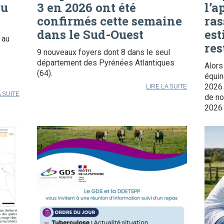
au
3 en 2026 ont été
l’a
confirmés cette semaine
ra
dans le Sud-Ouest
est
 au
res
9 nouveaux foyers dont 8 dans le seul
département des Pyrénées Atlantiques
Alors
(64).
équin
2026 
LIRE LA SUITE
A SUITE
de no
2026 