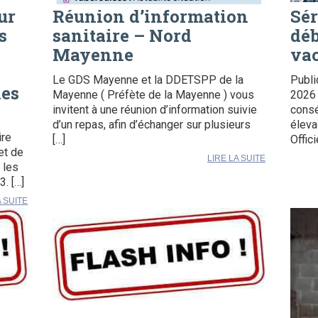
ur
Réunion d’information
Sér
s
sanitaire – Nord
déb
Mayenne
vac
Le GDS Mayenne et la DDETSPP de la
Publi
les
Mayenne ( Préfète de la Mayenne ) vous
2026 
invitent à une réunion d’information suivie
consé
d’un repas, afin d’échanger sur plusieurs
éleva
ire
[…]
Offici
et de
LIRE LA SUITE
 les
. […]
A SUITE