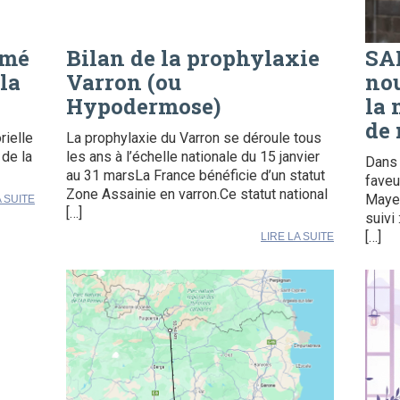
rmé
Bilan de la prophylaxie
SA
la
Varron (ou
nou
Hypodermose)
la 
de 
rielle
La prophylaxie du Varron se déroule tous
 de la
les ans à l’échelle nationale du 15 janvier
Dans 
au 31 marsLa France bénéficie d’un statut
faveu
Zone Assainie en varron.Ce statut national
Mayen
A SUITE
[…]
suivi 
[…]
LIRE LA SUITE