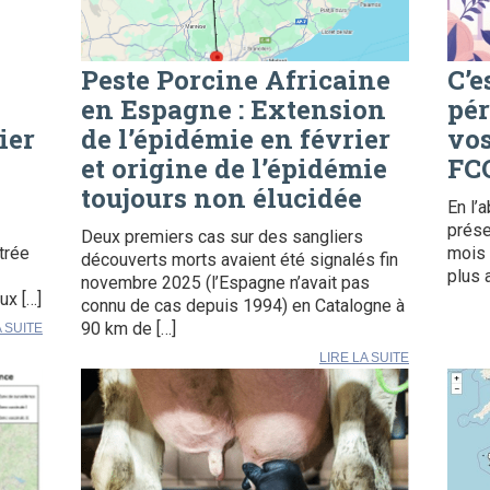
Peste Porcine Africaine
C’e
en Espagne : Extension
pér
ier
de l’épidémie en février
vos
et origine de l’épidémie
FCO
toujours non élucidée
En l’
prése
Deux premiers cas sur des sangliers
trée
mois 
découverts morts avaient été signalés fin
plus 
novembre 2025 (l’Espagne n’avait pas
ux […]
connu de cas depuis 1994) en Catalogne à
90 km de […]
A SUITE
LIRE LA SUITE