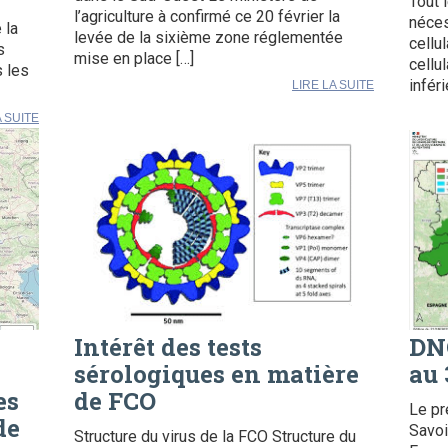
Tout 
l’agriculture à confirmé ce 20 février la
néces
 la
levée de la sixième zone réglementée
cellu
s
mise en place […]
cellu
s les
infér
LIRE LA SUITE
A SUITE
Intérêt des tests
DNC
sérologiques en matière
au 
es
de FCO
Le pr
de
Savoi
Structure du virus de la FCO Structure du