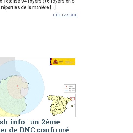
e Totalise 94 foyers (+6 foyers en 8
) réparties de la manière […]
LIRE LA SUITE
sh info : un 2ème
er de DNC confirmé