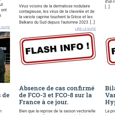
d’un 
ut
Virus voisins de la dermatose nodulaire
[…]
 ont
contagieuse, les virus de la clavelée et de
s
la variole caprine touchent la Grèce et les
Balkans du Sud depuis l’automne 2023. […]
A SUITE
LIRE LA SUITE
Absence de cas confirmé
Bil
s de
de FCO-3 et FCO-8 sur la
Var
France à ce jour.
Hy
n
Bien que la reprise de la saison vectorielle
La pr