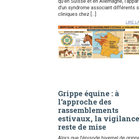
qu’en Suisse et en Allemagne, l’appar
d’un syndrome associant différents 
cliniques chez […]
LIRE L
Grippe équine : à
l’approche des
rassemblements
estivaux, la vigilanc
reste de mise
Alors que l’épisode hivernal de gripp