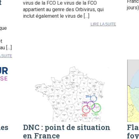
t
Franc
virus de la FCO Le virus de la FCO
jours
appartient au genre des Orbivirus, qui
inclut également le virus de […]
LIRE LA SUITE
ique
t
au […]
A SUITE
ues
DNC : point de situation
Fla
en France
foy