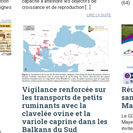
ition
capacité à atteindre les objectifs de
(64).
signes
croissance et de reproduction […]
LIRE LA SUITE
A SUITE
Vigilance renforcée sur
Ré
les transports de petits
san
ruminants avec la
Ma
e
clavelée ovine et la
Le G
variole caprine dans les
Mayen
Balkans du Sud
invit
e