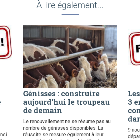
À lire également...
Génisses : construire
Les
é
aujourd’hui le troupeau
3 e
de demain
con
dan
Le renouvellement ne se résume pas au
nombre de génisses disponibles. La
9 nou
insi
réussite se mesure également à leur
dépar