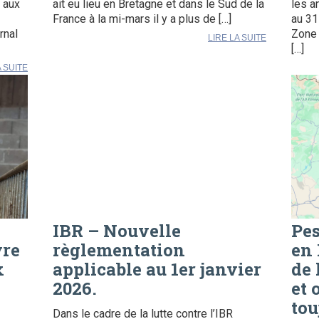
 aux
ait eu lieu en Bretagne et dans le Sud de la
les a
France à la mi-mars il y a plus de […]
au 31
rnal
Zone 
LIRE LA SUITE
[…]
A SUITE
IBR – Nouvelle
Pes
vre
règlementation
en 
x
applicable au 1er janvier
de 
2026.
et 
tou
Dans le cadre de la lutte contre l’IBR