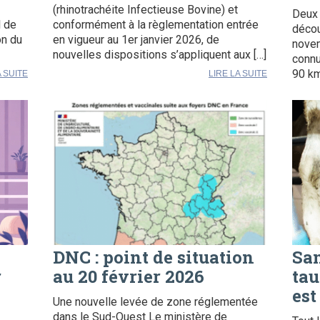
(rhinotrachéite Infectieuse Bovine) et
Deux 
l de
conformément à la règlementation entrée
décou
on du
en vigueur au 1er janvier 2026, de
novem
nouvelles dispositions s’appliquent aux […]
connu
90 km
A SUITE
LIRE LA SUITE
DNC : point de situation
San
r
au 20 février 2026
tau
est
Une nouvelle levée de zone réglementée
dans le Sud-Ouest Le ministère de