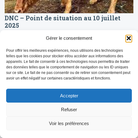
DNC – Point de situation au 10 juillet
2025
La Dermatose Nodulaire Contagieuse (DNC) reste sous
Gérer le consentement
surveillance renforcée avec une situation épidémiologique
évolutive en Savoie. Voici les dernières informations disponibles
concernant la progression de la maladie, les […]
Pour offrir les meilleures expériences, nous utilisons des technologies
telles que les cookies pour stocker et/ou accéder aux informations des
LIRE LA SUITE
appareils. Le fait de consentir à ces technologies nous permettra de traiter
des données telles que le comportement de navigation ou les ID uniques
sur ce site. Le fait de ne pas consentir ou de retirer son consentement peut
avoir un effet négatif sur certaines caractéristiques et fonctions.
Accepter
Refuser
Voir les préférences