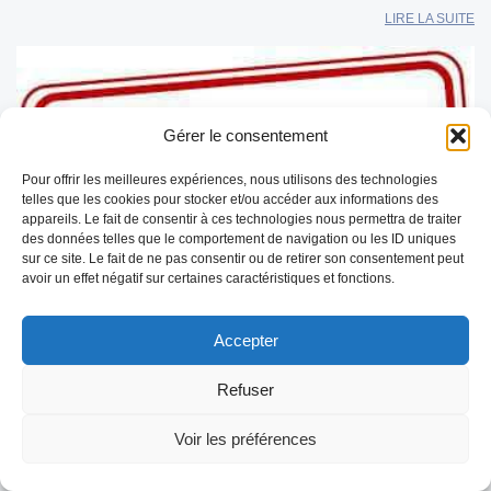
LIRE LA SUITE
Gérer le consentement
Pour offrir les meilleures expériences, nous utilisons des technologies
telles que les cookies pour stocker et/ou accéder aux informations des
appareils. Le fait de consentir à ces technologies nous permettra de traiter
des données telles que le comportement de navigation ou les ID uniques
sur ce site. Le fait de ne pas consentir ou de retirer son consentement peut
avoir un effet négatif sur certaines caractéristiques et fonctions.
Accepter
REDEMARRAGE de l’épidémie FCO-3 en
Refuser
Mayenne
Le principal signe clinique observé est une forte hyperthermie
Voir les préférences
supérieure à 40 C. Le traitement symptomatique repose sur
l’usage d’anti-inflammatoires. Des prélèvements effectués les 20
et 25 juin […]