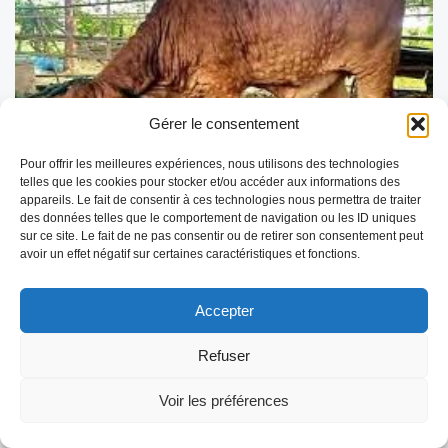
Gérer le consentement
Pour offrir les meilleures expériences, nous utilisons des technologies
telles que les cookies pour stocker et/ou accéder aux informations des
appareils. Le fait de consentir à ces technologies nous permettra de traiter
DNC – Point de situation au 10 juillet
des données telles que le comportement de navigation ou les ID uniques
sur ce site. Le fait de ne pas consentir ou de retirer son consentement peut
2025
avoir un effet négatif sur certaines caractéristiques et fonctions.
La Dermatose Nodulaire Contagieuse (DNC) reste sous
surveillance renforcée avec une situation épidémiologique
évolutive en Savoie. Voici les dernières informations disponibles
Accepter
concernant la progression de la maladie, les […]
LIRE LA SUITE
Refuser
Voir les préférences