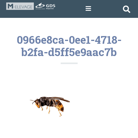
0966e8ca-0ee1-4718-
b2fa-d5ff5e9aac7b