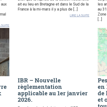
 aux
ait eu lieu en Bretagne et dans le Sud de la
les a
France à la mi-mars il y a plus de […]
au 31
rnal
Zone 
LIRE LA SUITE
[…]
A SUITE
IBR – Nouvelle
Pes
vre
règlementation
en 
x
applicable au 1er janvier
de 
2026.
et 
tou