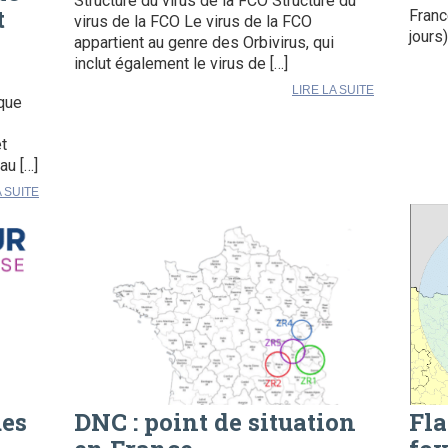
Structure du virus de la FCO Structure du
t
Franc
virus de la FCO Le virus de la FCO
jours
appartient au genre des Orbivirus, qui
inclut également le virus de […]
LIRE LA SUITE
ique
t
au […]
A SUITE
ues
DNC : point de situation
Fla