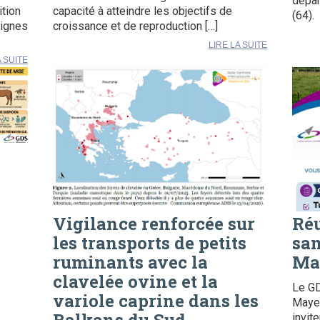
dépar
ition
capacité à atteindre les objectifs de
(64).
signes
croissance et de reproduction […]
LIRE LA SUITE
A SUITE
Vigilance renforcée sur
Ré
les transports de petits
san
ruminants avec la
Ma
e
clavelée ovine et la
Le G
variole caprine dans les
Mayen
invit