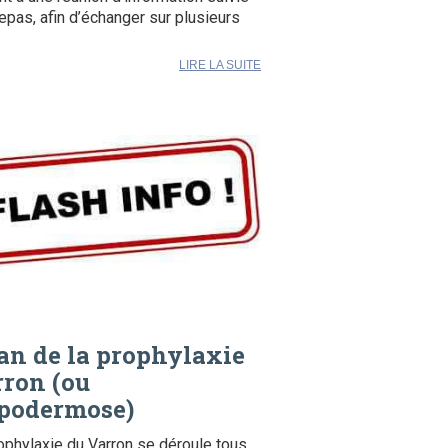
repas, afin d’échanger sur plusieurs
LIRE LA SUITE
an de la prophylaxie
ron (ou
podermose)
ophylaxie du Varron se déroule tous