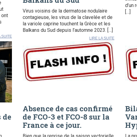
Balkans du Sud
e
d’un 
ut
Virus voisins de la dermatose nodulaire
[…]
 ont
contagieuse, les virus de la clavelée et de
s
la variole caprine touchent la Grèce et les
Balkans du Sud depuis l’automne 2023. […]
A SUITE
LIRE LA SUITE
Absence de cas confirmé
Bil
s de
de FCO-3 et FCO-8 sur la
Var
France à ce jour.
Hy
n
Bien que la reprise de la saison vectorielle
La pr