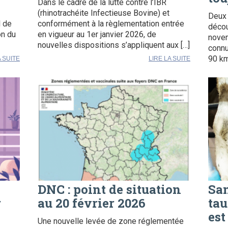
Dans le cadre de la lutte contre l’IBR
(rhinotrachéite Infectieuse Bovine) et
Deux 
l de
conformément à la règlementation entrée
décou
on du
en vigueur au 1er janvier 2026, de
novem
nouvelles dispositions s’appliquent aux […]
connu
90 km
A SUITE
LIRE LA SUITE
DNC : point de situation
San
r
au 20 février 2026
tau
est
Une nouvelle levée de zone réglementée