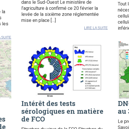
dans le Sud-Ouest Le ministère de
Tout 
l’agriculture à confirmé ce 20 février la
néces
 la
levée de la sixième zone réglementée
cellu
s
mise en place […]
cellu
s les
infér
LIRE LA SUITE
A SUITE
Intérêt des tests
DNC
sérologiques en matière
au 
es
de FCO
Le pr
de
Savoi