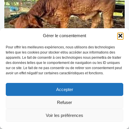
Gérer le consentement
Pour offrir les meilleures expériences, nous utilisons des technologies
DNC – Point de situation au 10 juillet
telles que les cookies pour stocker et/ou accéder aux informations des
appareils. Le fait de consentir à ces technologies nous permettra de traiter
2025
des données telles que le comportement de navigation ou les ID uniques
La Dermatose Nodulaire Contagieuse (DNC) reste sous
sur ce site. Le fait de ne pas consentir ou de retirer son consentement peut
surveillance renforcée avec une situation épidémiologique
avoir un effet négatif sur certaines caractéristiques et fonctions.
évolutive en Savoie. Voici les dernières informations disponibles
concernant la progression de la maladie, les […]
Accepter
LIRE LA SUITE
Refuser
Voir les préférences