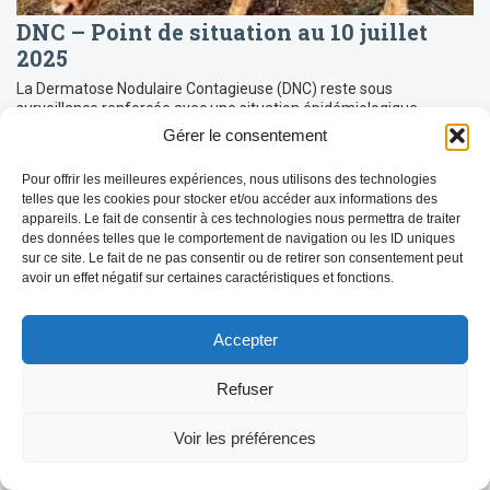
DNC – Point de situation au 10 juillet
2025
La Dermatose Nodulaire Contagieuse (DNC) reste sous
surveillance renforcée avec une situation épidémiologique
évolutive en Savoie. Voici les dernières informations disponibles
Gérer le consentement
concernant la progression de la maladie, les […]
LIRE LA SUITE
Pour offrir les meilleures expériences, nous utilisons des technologies
telles que les cookies pour stocker et/ou accéder aux informations des
appareils. Le fait de consentir à ces technologies nous permettra de traiter
des données telles que le comportement de navigation ou les ID uniques
sur ce site. Le fait de ne pas consentir ou de retirer son consentement peut
avoir un effet négatif sur certaines caractéristiques et fonctions.
Accepter
Refuser
Voir les préférences