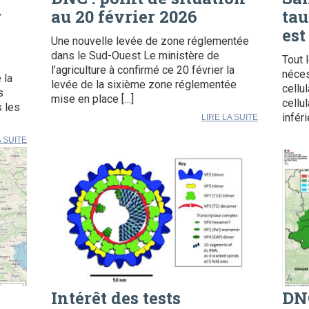
r
au 20 février 2026
tau
est
Une nouvelle levée de zone réglementée
dans le Sud-Ouest Le ministère de
Tout 
l’agriculture à confirmé ce 20 février la
néces
 la
levée de la sixième zone réglementée
cellu
s
mise en place […]
cellu
s les
infér
LIRE LA SUITE
A SUITE
Intérêt des tests
DNC