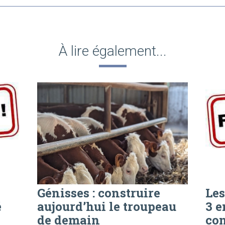
À lire également...
Génisses : construire
Les
é
aujourd’hui le troupeau
3 e
de demain
con