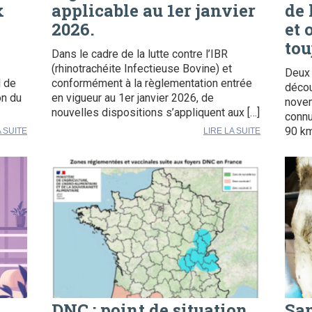
x
applicable au 1er janvier
de 
2026.
et 
tou
Dans le cadre de la lutte contre l’IBR
(rhinotrachéite Infectieuse Bovine) et
Deux 
l de
conformément à la règlementation entrée
décou
on du
en vigueur au 1er janvier 2026, de
novem
nouvelles dispositions s’appliquent aux […]
connu
90 km
A SUITE
LIRE LA SUITE
DNC : point de situation
San