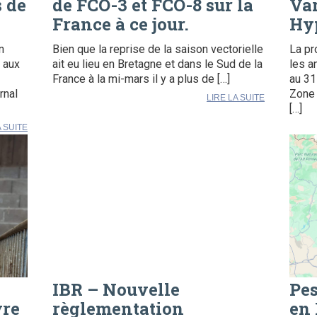
s de
de FCO-3 et FCO-8 sur la
Var
France à ce jour.
Hy
n
Bien que la reprise de la saison vectorielle
La pr
 aux
ait eu lieu en Bretagne et dans le Sud de la
les a
France à la mi-mars il y a plus de […]
au 31
rnal
Zone 
LIRE LA SUITE
[…]
A SUITE
IBR – Nouvelle
Pes
vre
règlementation
en 