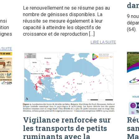
dan
Le renouvellement ne se résume pas au
nombre de génisses disponibles. La
9 nou
insi
réussite se mesure également à leur
dépar
ition
capacité à atteindre les objectifs de
(64).
signes
croissance et de reproduction […]
LIRE LA SUITE
A SUITE
Vigilance renforcée sur
Ré
les transports de petits
san
ruminants avec la
Ma