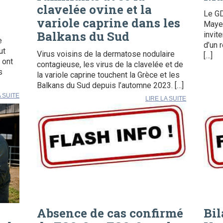
e
clavelée ovine et la
Le G
variole caprine dans les
Mayen
Balkans du Sud
invit
e
d’un 
ut
Virus voisins de la dermatose nodulaire
[…]
 ont
contagieuse, les virus de la clavelée et de
s
la variole caprine touchent la Grèce et les
Balkans du Sud depuis l’automne 2023. […]
A SUITE
LIRE LA SUITE
Absence de cas confirmé
Bil