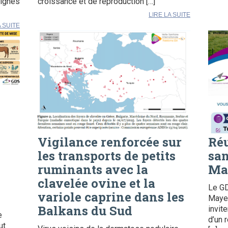
signes
croissance et de reproduction […]
LIRE LA SUITE
A SUITE
Vigilance renforcée sur
Ré
les transports de petits
san
ruminants avec la
Ma
e
clavelée ovine et la
Le G
variole caprine dans les
Mayen
Balkans du Sud
invit
e
d’un 
ut