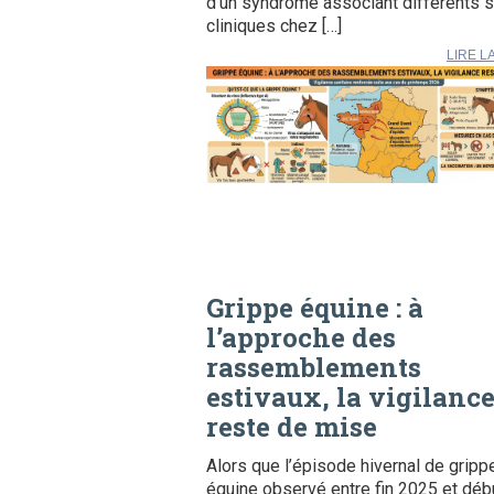
d’un syndrome associant différents 
cliniques chez […]
LIRE L
Grippe équine : à
l’approche des
rassemblements
estivaux, la vigilanc
reste de mise
Alors que l’épisode hivernal de gripp
équine observé entre fin 2025 et déb