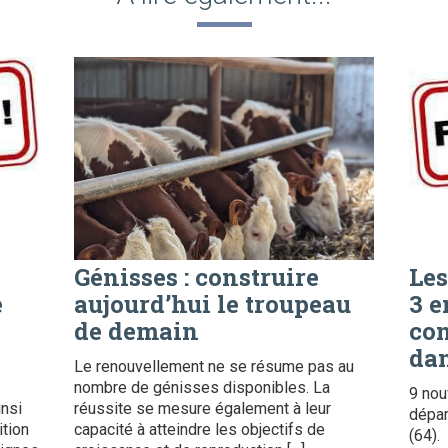
Génisses : construire
Les
é
aujourd’hui le troupeau
3 e
de demain
con
dan
Le renouvellement ne se résume pas au
nombre de génisses disponibles. La
9 nou
insi
réussite se mesure également à leur
dépar
ition
capacité à atteindre les objectifs de
(64).