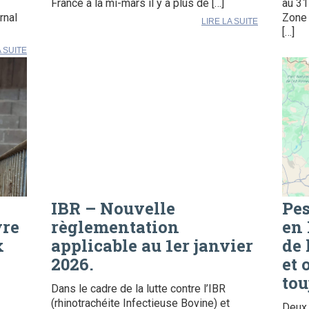
France à la mi-mars il y a plus de […]
au 31
rnal
Zone 
LIRE LA SUITE
[…]
A SUITE
IBR – Nouvelle
Pes
vre
règlementation
en 
x
applicable au 1er janvier
de 
2026.
et 
tou
Dans le cadre de la lutte contre l’IBR
(rhinotrachéite Infectieuse Bovine) et
Deux 