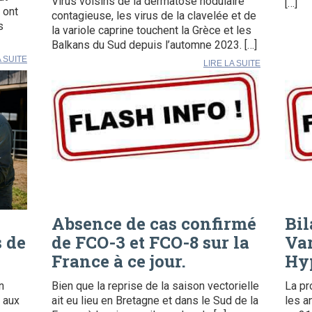
Virus voisins de la dermatose nodulaire
[…]
 ont
contagieuse, les virus de la clavelée et de
s
la variole caprine touchent la Grèce et les
Balkans du Sud depuis l’automne 2023. […]
A SUITE
LIRE LA SUITE
Absence de cas confirmé
Bil
s de
de FCO-3 et FCO-8 sur la
Var
France à ce jour.
Hy
n
Bien que la reprise de la saison vectorielle
La pr
 aux
ait eu lieu en Bretagne et dans le Sud de la
les a