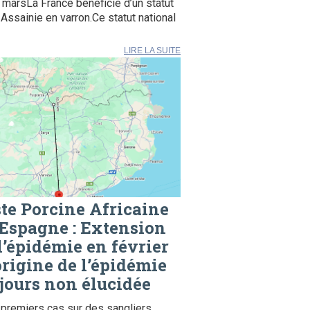
 marsLa France bénéficie d’un statut
Assainie en varron.Ce statut national
LIRE LA SUITE
te Porcine Africaine
Espagne : Extension
l’épidémie en février
origine de l’épidémie
jours non élucidée
premiers cas sur des sangliers