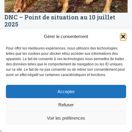
DNC – Point de situation au 10 juillet
2025
La Dermatose Nodulaire Contagieuse (DNC) reste sous
Gérer le consentement
surveillance renforcée avec une situation épidémiologique
évolutive en Savoie. Voici les dernières informations disponibles
concernant la progression de la maladie, les […]
Pour offrir les meilleures expériences, nous utilisons des technologies
telles que les cookies pour stocker et/ou accéder aux informations des
LIRE LA SUITE
appareils. Le fait de consentir à ces technologies nous permettra de traiter
des données telles que le comportement de navigation ou les ID uniques
sur ce site. Le fait de ne pas consentir ou de retirer son consentement peut
avoir un effet négatif sur certaines caractéristiques et fonctions.
Accepter
Refuser
Voir les préférences