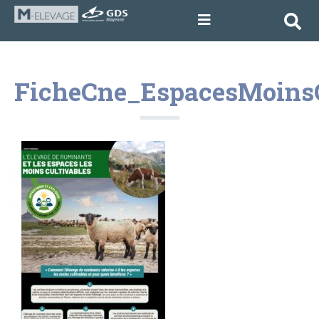
FicheCne_EspacesMoinsC