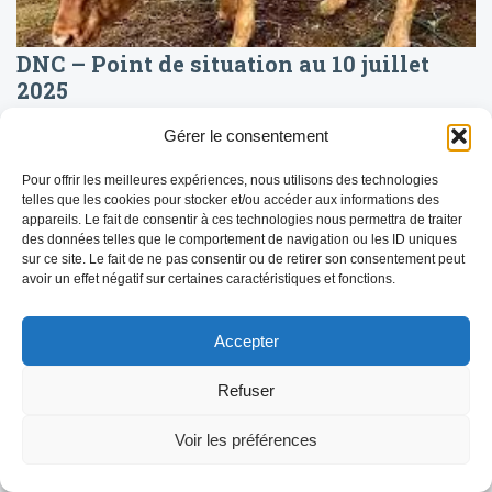
DNC – Point de situation au 10 juillet
2025
La Dermatose Nodulaire Contagieuse (DNC) reste sous
Gérer le consentement
surveillance renforcée avec une situation épidémiologique
évolutive en Savoie. Voici les dernières informations disponibles
concernant la progression de la maladie, les […]
Pour offrir les meilleures expériences, nous utilisons des technologies
telles que les cookies pour stocker et/ou accéder aux informations des
LIRE LA SUITE
appareils. Le fait de consentir à ces technologies nous permettra de traiter
des données telles que le comportement de navigation ou les ID uniques
sur ce site. Le fait de ne pas consentir ou de retirer son consentement peut
avoir un effet négatif sur certaines caractéristiques et fonctions.
Accepter
Refuser
Voir les préférences