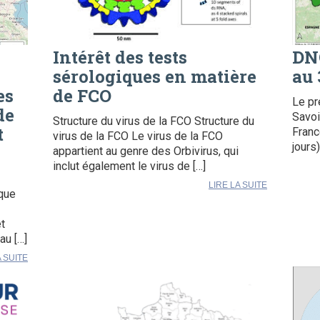
Intérêt des tests
DNC
sérologiques en matière
au 
es
de FCO
Le pr
de
Savoi
Structure du virus de la FCO Structure du
t
Franc
virus de la FCO Le virus de la FCO
jours
appartient au genre des Orbivirus, qui
inclut également le virus de […]
LIRE LA SUITE
ique
t
au […]
A SUITE