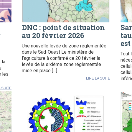
DNC : point de situation
San
r
au 20 février 2026
tau
est
Une nouvelle levée de zone réglementée
dans le Sud-Ouest Le ministère de
Tout 
l’agriculture à confirmé ce 20 février la
néces
 la
levée de la sixième zone réglementée
cellu
s
mise en place […]
cellu
s les
infér
LIRE LA SUITE
A SUITE