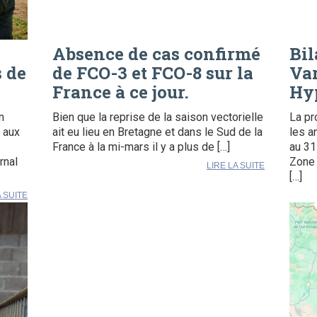
Absence de cas confirmé
Bil
s de
de FCO-3 et FCO-8 sur la
Var
France à ce jour.
Hy
n
Bien que la reprise de la saison vectorielle
La pr
 aux
ait eu lieu en Bretagne et dans le Sud de la
les a
France à la mi-mars il y a plus de […]
au 31
rnal
Zone 
LIRE LA SUITE
[…]
A SUITE