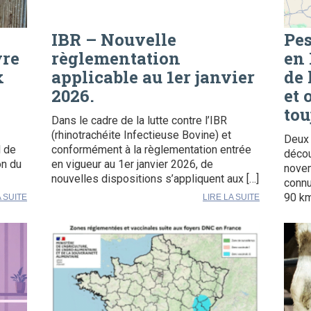
IBR – Nouvelle
Pes
vre
règlementation
en 
x
applicable au 1er janvier
de 
2026.
et 
tou
Dans le cadre de la lutte contre l’IBR
(rhinotrachéite Infectieuse Bovine) et
Deux 
l de
conformément à la règlementation entrée
décou
on du
en vigueur au 1er janvier 2026, de
novem
nouvelles dispositions s’appliquent aux […]
connu
90 km
A SUITE
LIRE LA SUITE