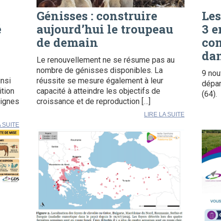
Génisses : construire
Les
é
aujourd’hui le troupeau
3 e
de demain
con
dan
Le renouvellement ne se résume pas au
nombre de génisses disponibles. La
9 nou
insi
réussite se mesure également à leur
dépar
ition
capacité à atteindre les objectifs de
(64).
signes
croissance et de reproduction […]
LIRE LA SUITE
A SUITE