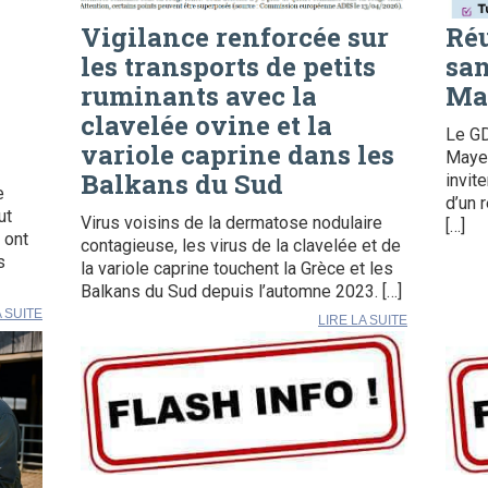
Vigilance renforcée sur
Ré
les transports de petits
san
ruminants avec la
Ma
e
clavelée ovine et la
Le G
variole caprine dans les
Mayen
Balkans du Sud
invit
e
d’un 
ut
Virus voisins de la dermatose nodulaire
[…]
 ont
contagieuse, les virus de la clavelée et de
s
la variole caprine touchent la Grèce et les
Balkans du Sud depuis l’automne 2023. […]
A SUITE
LIRE LA SUITE