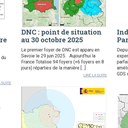
DNC : point de situation
In
re
au 30 octobre 2025
Par
Le premier foyer de DNC est apparu en
Depui
Savoie le 29 juin 2025. Aujourd’hui la
exper
e du
France Totalise 94 foyers (+6 foyers en 8
parfa
jours) réparties de la manière […]
améli
GDS d
LIRE LA SUITE
A SUITE