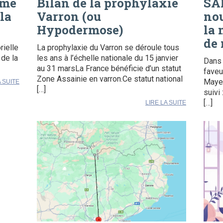
rmé
Bilan de la prophylaxie
SA
la
Varron (ou
nou
Hypodermose)
la 
de 
rielle
La prophylaxie du Varron se déroule tous
 de la
les ans à l’échelle nationale du 15 janvier
Dans 
au 31 marsLa France bénéficie d’un statut
faveu
Zone Assainie en varron.Ce statut national
Mayen
A SUITE
[…]
suivi 
[…]
LIRE LA SUITE