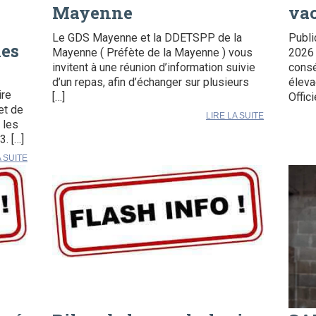
Mayenne
vac
Le GDS Mayenne et la DDETSPP de la
Publi
les
Mayenne ( Préfète de la Mayenne ) vous
2026 
invitent à une réunion d’information suivie
consé
d’un repas, afin d’échanger sur plusieurs
éleva
ire
[…]
Offici
et de
LIRE LA SUITE
 les
. […]
A SUITE