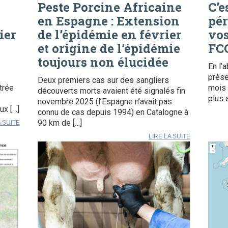
Peste Porcine Africaine
C’e
en Espagne : Extension
pér
ier
de l’épidémie en février
vos
et origine de l’épidémie
FCO
toujours non élucidée
En l’
prése
Deux premiers cas sur des sangliers
trée
mois 
découverts morts avaient été signalés fin
plus 
novembre 2025 (l’Espagne n’avait pas
ux […]
connu de cas depuis 1994) en Catalogne à
90 km de […]
A SUITE
LIRE LA SUITE