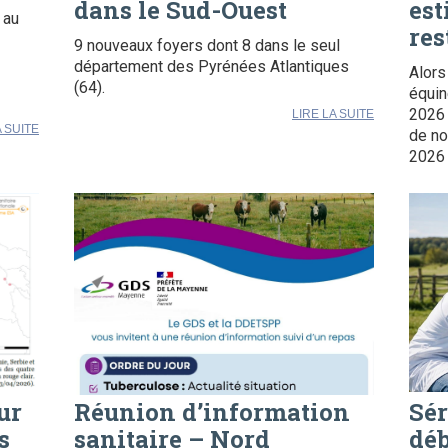
dans le Sud-Ouest
est
 au
res
9 nouveaux foyers dont 8 dans le seul
département des Pyrénées Atlantiques
Alors
(64).
équin
2026 
LIRE LA SUITE
A SUITE
de no
2026 
ur
Réunion d’information
Sér
s
sanitaire – Nord
déb