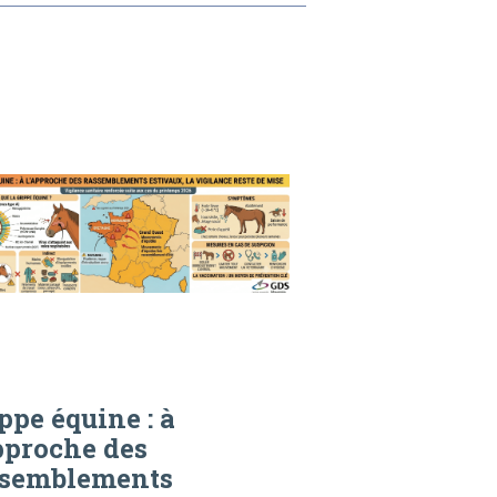
ppe équine : à
pproche des
ssemblements