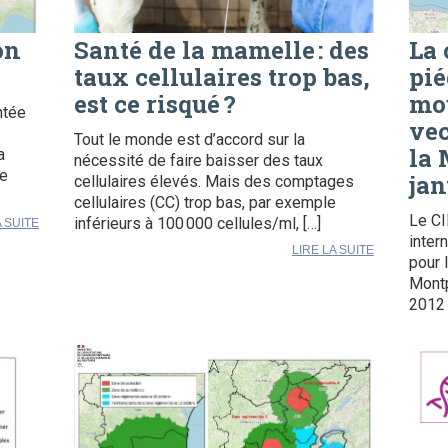
on
Santé de la mamelle : des
La
taux cellulaires trop bas,
pié
est ce risqué ?
mo
ntée
vec
Tout le monde est d’accord sur la
la 
a
nécessité de faire baisser des taux
ée
jan
cellulaires élevés. Mais des comptages
cellulaires (CC) trop bas, par exemple
Le CI
inférieurs à 100 000 cellules/ml, […]
A SUITE
inter
LIRE LA SUITE
pour 
Montp
2012 