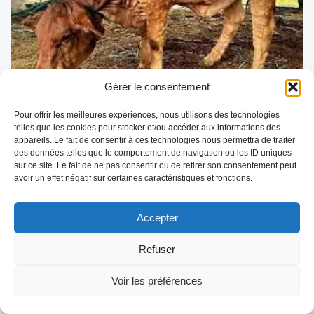
Gérer le consentement
DNC – Point de situation au 10 juillet
2025
Pour offrir les meilleures expériences, nous utilisons des technologies
telles que les cookies pour stocker et/ou accéder aux informations des
La Dermatose Nodulaire Contagieuse (DNC) reste sous
appareils. Le fait de consentir à ces technologies nous permettra de traiter
surveillance renforcée avec une situation épidémiologique
des données telles que le comportement de navigation ou les ID uniques
évolutive en Savoie. Voici les dernières informations disponibles
sur ce site. Le fait de ne pas consentir ou de retirer son consentement peut
concernant la progression de la maladie, les […]
avoir un effet négatif sur certaines caractéristiques et fonctions.
LIRE LA SUITE
Accepter
Refuser
Voir les préférences