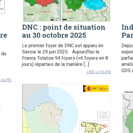
DNC : point de situation
In
re
au 30 octobre 2025
Par
Le premier foyer de DNC est apparu en
Depui
Savoie le 29 juin 2025. Aujourd’hui la
exper
e du
France Totalise 94 foyers (+6 foyers en 8
parfa
jours) réparties de la manière […]
améli
GDS d
LIRE LA SUITE
A SUITE