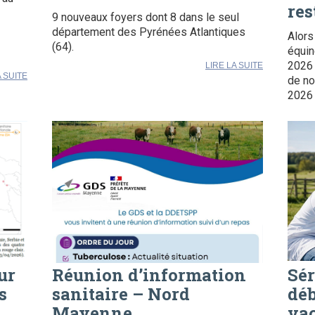
res
9 nouveaux foyers dont 8 dans le seul
département des Pyrénées Atlantiques
Alors
(64).
équin
2026 
LIRE LA SUITE
A SUITE
de no
2026 
ur
Réunion d’information
Sér
s
sanitaire – Nord
déb
Mayenne
vac