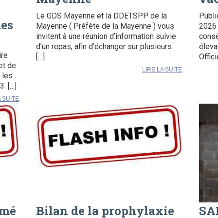
Le GDS Mayenne et la DDETSPP de la
Publi
les
Mayenne ( Préfète de la Mayenne ) vous
2026 
invitent à une réunion d’information suivie
consé
d’un repas, afin d’échanger sur plusieurs
éleva
ire
[…]
Offici
et de
LIRE LA SUITE
 les
. […]
A SUITE
rmé
Bilan de la prophylaxie
SA