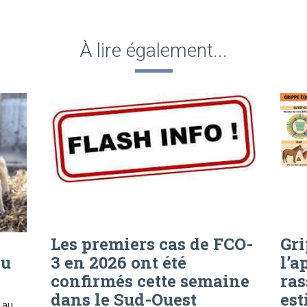
À lire également...
Les premiers cas de FCO-
Gri
au
3 en 2026 ont été
l’a
confirmés cette semaine
ra
dans le Sud-Ouest
est
 au