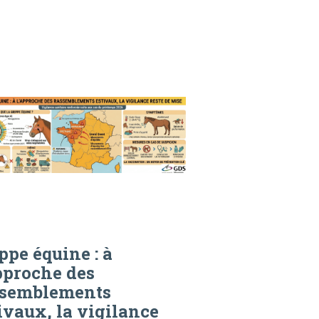
ppe équine : à
pproche des
ssemblements
ivaux, la vigilance