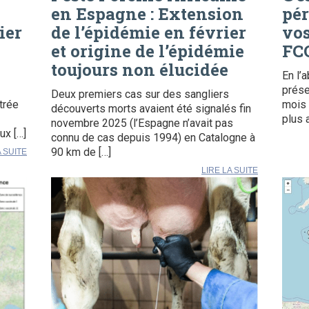
en Espagne : Extension
pér
ier
de l’épidémie en février
vos
et origine de l’épidémie
FCO
toujours non élucidée
En l’
prése
Deux premiers cas sur des sangliers
trée
mois 
découverts morts avaient été signalés fin
plus 
novembre 2025 (l’Espagne n’avait pas
ux […]
connu de cas depuis 1994) en Catalogne à
90 km de […]
A SUITE
LIRE LA SUITE