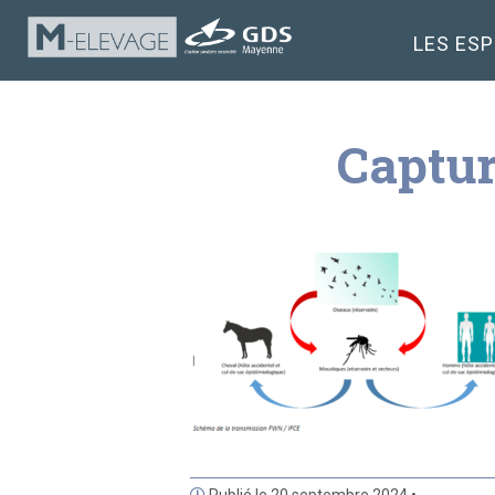
LES ES
Captur