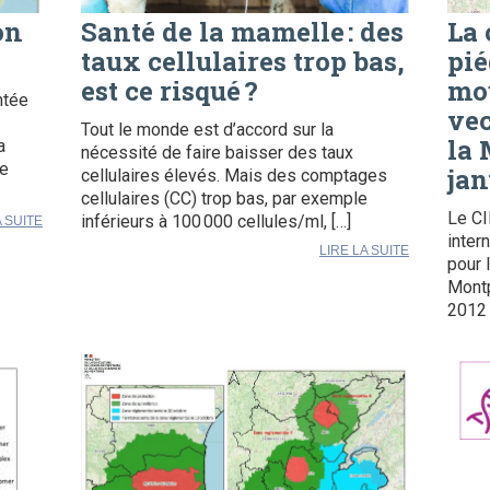
on
Santé de la mamelle : des
La
taux cellulaires trop bas,
pié
est ce risqué ?
mo
ntée
vec
Tout le monde est d’accord sur la
la 
a
nécessité de faire baisser des taux
ée
jan
cellulaires élevés. Mais des comptages
cellulaires (CC) trop bas, par exemple
Le CI
inférieurs à 100 000 cellules/ml, […]
A SUITE
inter
LIRE LA SUITE
pour 
Montp
2012 