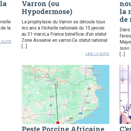
la
Varron (ou
nou
Hypodermose)
la 
de 
rielle
La prophylaxie du Varron se déroule tous
 de la
les ans à l’échelle nationale du 15 janvier
Dans 
au 31 marsLa France bénéficie d’un statut
faveu
Zone Assainie en varron.Ce statut national
Mayen
A SUITE
[…]
suivi 
[…]
LIRE LA SUITE
Peste Porcine Africaine
C’e