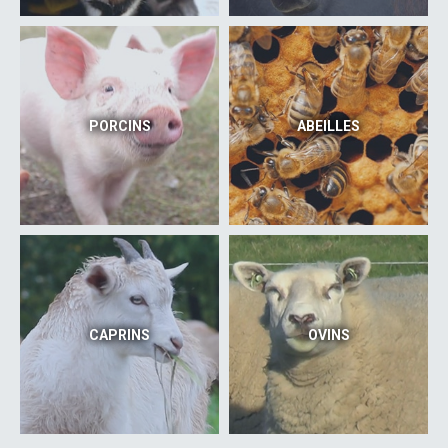
PORCINS
ABEILLES
CAPRINS
OVINS