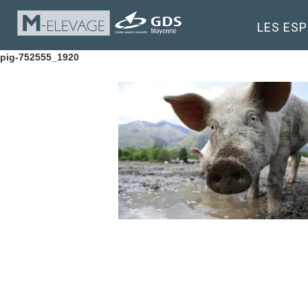
LES ES
pig-752555_1920