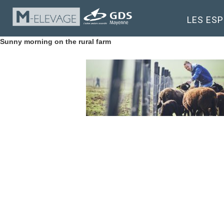
LES ES
Sunny morning on the rural farm