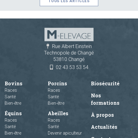
TOUS LES ARTICLES
Rue Albert Einstein
Technopole de Changé
53810 Changé
02 43 53 53 54
Bovins
Porcins
Biosécurité
Races
Races
Nos
Santé
Santé
formations
Bien-être
Bien-être
Équins
Abeilles
À propos
Races
Races
Actualités
Santé
Santé
Bien-être
Devenir apiculteur