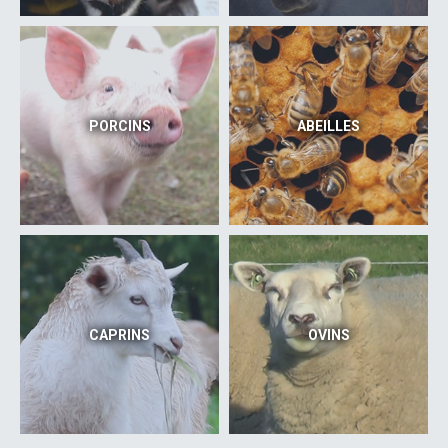
PORCINS
ABEILLES
CAPRINS
OVINS