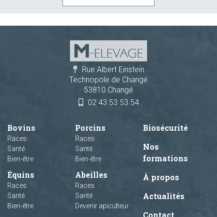
Rue Albert Einstein
Technopole de Changé
53810 Changé
02 43 53 53 54
Bovins
Porcins
Biosécurité
Races
Races
Nos
Santé
Santé
formations
Bien-être
Bien-être
Équins
Abeilles
À propos
Races
Races
Actualités
Santé
Santé
Bien-être
Devenir apiculteur
Contact