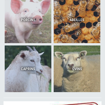
PORCINS
ABEILLES
CAPRINS
OVINS