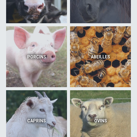
PORCINS
ABEILLES
CAPRINS
OVINS