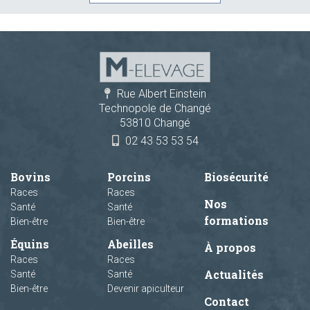
Rue Albert Einstein
Technopole de Changé
53810 Changé
02 43 53 53 54
Bovins
Porcins
Biosécurité
Races
Races
Nos
Santé
Santé
formations
Bien-être
Bien-être
Équins
Abeilles
À propos
Races
Races
Actualités
Santé
Santé
Bien-être
Devenir apiculteur
Contact