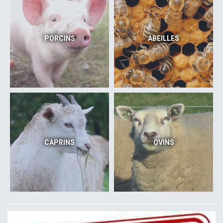
PORCINS
ABEILLES
CAPRINS
OVINS