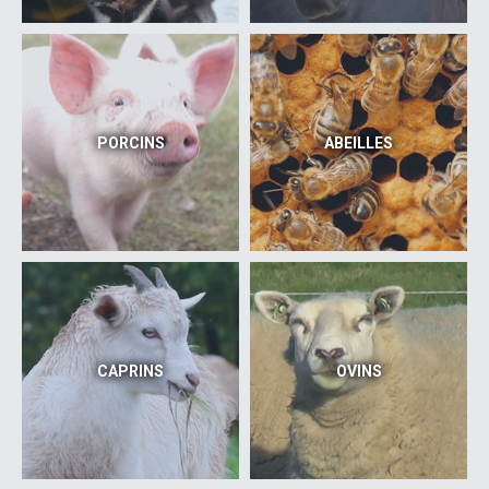
PORCINS
ABEILLES
CAPRINS
OVINS