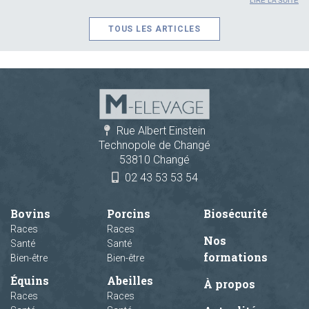
LIRE LA SUITE
TOUS LES ARTICLES
Rue Albert Einstein
Technopole de Changé
53810 Changé
02 43 53 53 54
Bovins
Porcins
Biosécurité
Races
Races
Nos
Santé
Santé
formations
Bien-être
Bien-être
Équins
Abeilles
À propos
Races
Races